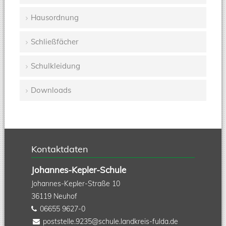
Hausordnung
Schließfächer
Schulkleidung
Downloads
Kontaktdaten
Johannes-Kepler-Schule
Johannes-Kepler-Straße 10
36119
Neuhof
06655 9627-0
poststelle.9235@schule.landkreis-fulda.de