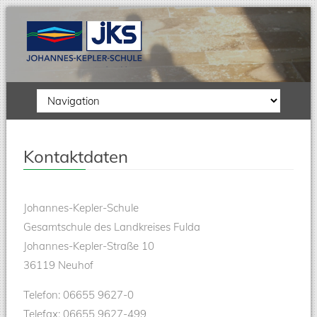
Zielseite
Kontaktdaten
Johannes-Kepler-Schule
Gesamtschule des Landkreises Fulda
Johannes-Kepler-Straße 10
36119 Neuhof
Telefon: 06655 9627-0
Telefax: 06655 9627-499