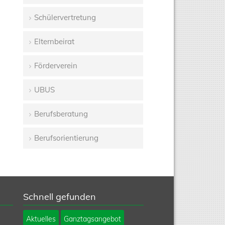
Schülervertretung
Elternbeirat
Förderverein
UBUS
Berufsberatung
Berufsorientierung
Schnell gefunden
Navigation
Aktuelles
Ganztagsangebot