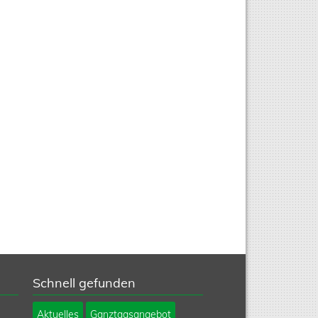
Schnell gefunden
Navigation
Aktuelles
Ganztagsangebot