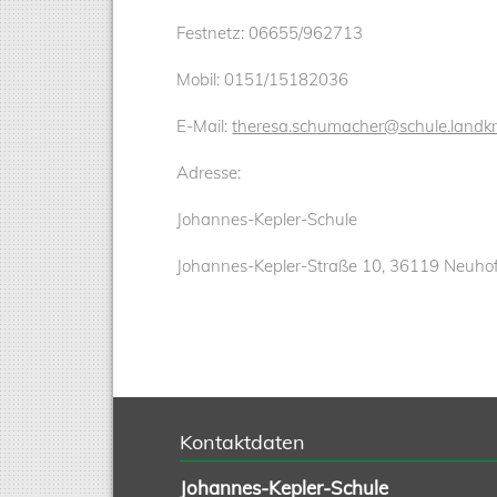
Festnetz: 06655/962713
Mobil: 0151/15182036
E-Mail:
theresa.schumacher@schule.landkre
Adresse:
Johannes-Kepler-Schule
Johannes-Kepler-Straße 10, 36119 Neuho
Kontaktdaten
Johannes-Kepler-Schule