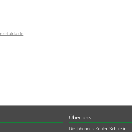
is-fulda.de
f
Über uns
Die Johannes-Kepler-Schule in