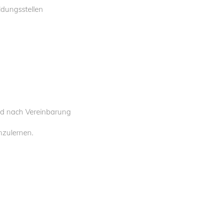
ldungsstellen
und nach Vereinbarung
nzulernen.