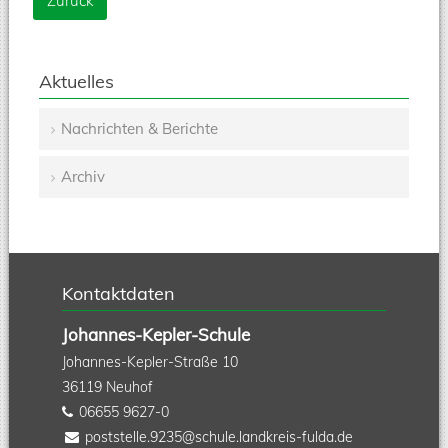
Zurück
Aktuelles
Nachrichten & Berichte
Navigation
Archiv
überspringen
Kontaktdaten
Johannes-Kepler-Schule
Johannes-Kepler-Straße 10
36119
Neuhof
06655 9627-0
poststelle.9235@schule.landkreis-fulda.de