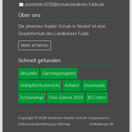
poststelle.9235@schule.landkreis-fulda.de
Über uns
Die Johannes-Kepler-Schule in Neuhof ist eine
Gesamtschule des Landkreises Fulda.
Mehr erfahren
Schnell gefunden
Navigation
Aktuelles
Ganztagsangebot
überspringen
Wahlpflichtunterricht
Anfahrt
Downloads
Schulzweige
Foto-Galerie 2019
JKS intern
Copyright © 2026 Johannes-Kepler-Schule |
Impressum
|
Datenschutzerklärung
|
Sitemap
fuldadesign.de